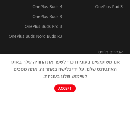
OnePlus Buds 4
OnePlus Pad 3
OnePlus Buds 3
OnePlus Buds Pro 3
OnePlus Buds Nord Buds R3
אביזרים נלווים
אנו משתמשים בעוגיות כדי לשפר את החוויה שלך באתר
כבלים
האינטרנט שלנו. על ידי גלישה באתר זה, אתה מסכים
לשימוש שלנו בעוגיות.
0
ACCEPT
חנות
אהבתי
סל קניות
החשבון שלי
הזכויות שמורות © חברת סל נאו בע"מ
בניית אתרים – סיטקום סוכנות דיגיטל