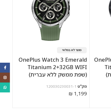
מוצר לא במלאי
OnePlus Watch 3 Emerald
OnePl
Titanium 2+32GB WIFI
Ti
ebook
)
(שפת ממשק ללא עברית)
agram
מק"ט
120030230031-1
tsApp
₪
1,199
מידע נוסף