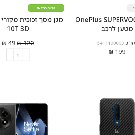
מוצר במלאי
OnePlus SUPERVO
מטען לרכב
10T 3D
₪
49
₪
120
ק"ט
5411100003
₪
199
מידע נוסף
הוספה לסל