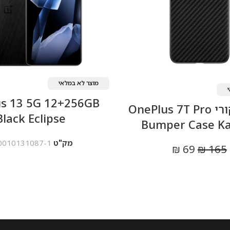
מוצר לא במלאי
s 13 5G 12+256GB
כיסוי מקורי OnePlus 7T Pro
Black Eclipse
Bumper Case K
מק"ט
0010131087-1
₪
69
₪
165
מידע נוסף
מידע נוסף