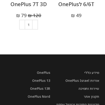
6/6T לOnePlus
OnePlus 7T 3D
₪
79
₪
120
₪
49
בחר אפשרויות
הוספה לסל
מידע כללי
OnePlus
אודות OnePlus Israel
OnePlus 13
שירות ותמיכה
OnePlus 13R
תקנון אתר
OnePlus Nord
מדיניות החזרות וביטול עסקה