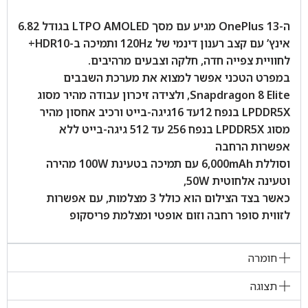
ה-OnePlus 13 מגיע עם מסך LTPO AMOLED בגודל 6.82
אינץ’ עם קצב רענון דינמי של 120Hz ותמיכה ב-HDR10+
לחוויית צפייה חדה, חלקה וצבעים מרהיבים.
במפרט הטכני אפשר למצוא את מערכת השבבים
Snapdragon 8 Elite, ולצידה זיכרון עבודה מהיר מסוג
LPDDR5X בנפח 12עד 16גיגה-בייט ורכיב אחסון מהיר
מסוג LPDDR5X בנפח 256 עד 512 גיגה-בייט ללא
אפשרות הרחבה
וסוללת 6,000mAh עם תמיכה בטעינת 100W מהירה
וטעינה אלחוטית 50W,
כאשר בצד הצילום הוא כולל 3 מצלמות, עם אפשרות
לזווית סופר רחבה וזום אופטי ומצלמת פריסקופ
חומרה
תצוגה